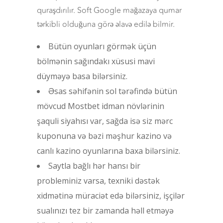
quraşdırılır. Soft Google mağazaya qumar
tərkibli olduğuna görə əlavə edilə bilmir.
Bütün oyunları görmək üçün
bölmənin sağındakı xüsusi mavi
düyməyə basa bilərsiniz.
Əsas səhifənin sol tərəfində bütün
mövcud Mostbet idman növlərinin
şaquli siyahısı var, sağda isə siz mərc
kuponuna və bəzi məşhur kazino və
canlı kazino oyunlarına baxa bilərsiniz.
Saytla bağlı hər hansı bir
probleminiz varsa, texniki dəstək
xidmətinə müraciət edə bilərsiniz, işçilər
sualınızı tez bir zamanda həll etməyə