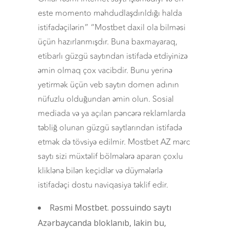
este momento məhdudlaşdırıldığı halda
istifadəçilərin” “Mostbet daxil ola bilməsi
üçün hazırlanmışdır. Buna baxmayaraq,
etibarlı güzgü saytından istifadə etdiyinizə
əmin olmaq çox vacibdir. Bunu yerinə
yetirmək üçün veb saytın domen adının
nüfuzlu olduğundan əmin olun. Sosial
mediada və ya açılan pəncərə reklamlarda
təbliğ olunan güzgü saytlarından istifadə
etmək də tövsiyə edilmir. Mostbet AZ mərc
saytı sizi müxtəlif bölmələrə aparan çoxlu
kliklənə bilən keçidlər və düymələrlə
istifadəçi dostu naviqasiya təklif edir.
Rəsmi Mostbet. possuindo saytı
Azərbaycanda bloklanıb, lakin bu,