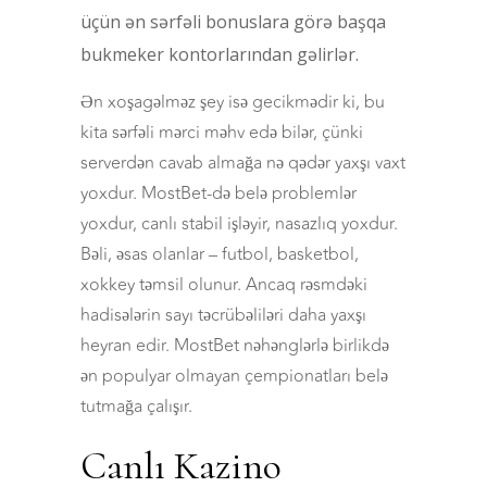
üçün ən sərfəli bonuslara görə başqa
bukmeker kontorlarından gəlirlər.
Ən xoşagəlməz şey isə gecikmədir ki, bu
kita sərfəli mərci məhv edə bilər, çünki
serverdən cavab almağa nə qədər yaxşı vaxt
yoxdur. MostBet-də belə problemlər
yoxdur, canlı stabil işləyir, nasazlıq yoxdur.
Bəli, əsas olanlar – futbol, basketbol,
xokkey təmsil olunur. Ancaq rəsmdəki
hadisələrin sayı təcrübəliləri daha yaxşı
heyran edir. MostBet nəhənglərlə birlikdə
ən populyar olmayan çempionatları belə
tutmağa çalışır.
Canlı Kazino