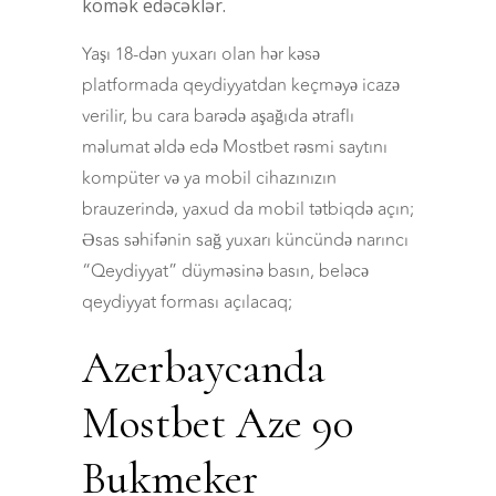
kömək edəcəklər.
Yaşı 18-dən yuxarı olan hər kəsə
platformada qeydiyyatdan keçməyə icazə
verilir, bu cara barədə aşağıda ətraflı
məlumat əldə edə Mostbet rəsmi saytını
kompüter və ya mobil cihazınızın
brauzerində, yaxud da mobil tətbiqdə açın;
Əsas səhifənin sağ yuxarı küncündə narıncı
“Qeydiyyat” düyməsinə basın, beləcə
qeydiyyat forması açılacaq;
Azerbaycanda
Mostbet Aze 90
Bukmeker