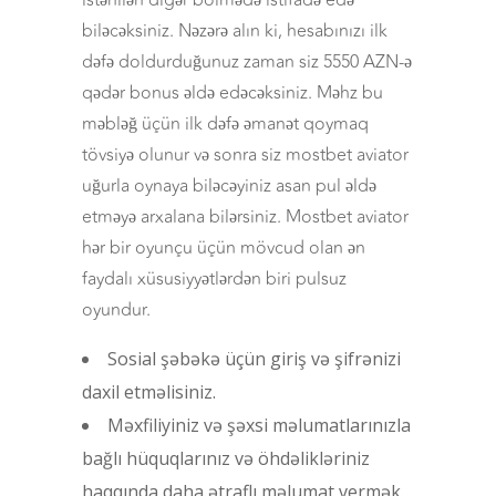
istənilən digər bölmədə istifadə edə
biləcəksiniz. Nəzərə alın ki, hesabınızı ilk
dəfə doldurduğunuz zaman siz 5550 AZN-ə
qədər bonus əldə edəcəksiniz. Məhz bu
məbləğ üçün ilk dəfə əmanət qoymaq
tövsiyə olunur və sonra siz mostbet aviator
uğurla oynaya biləcəyiniz asan pul əldə
etməyə arxalana bilərsiniz. Mostbet aviator
hər bir oyunçu üçün mövcud olan ən
faydalı xüsusiyyətlərdən biri pulsuz
oyundur.
Sosial şəbəkə üçün giriş və şifrənizi
daxil etməlisiniz.
Məxfiliyiniz və şəxsi məlumatlarınızla
bağlı hüquqlarınız və öhdəlikləriniz
haqqında daha ətraflı məlumat vermək