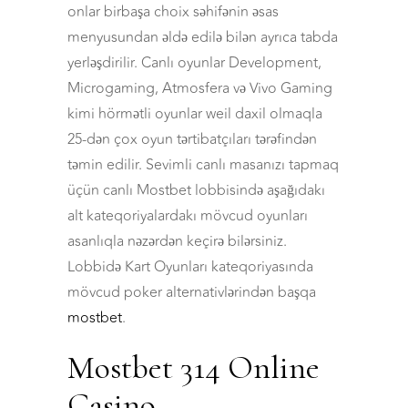
onlar birbaşa choix səhifənin əsas
menyusundan əldə edilə bilən ayrıca tabda
yerləşdirilir. Canlı oyunlar Development,
Microgaming, Atmosfera və Vivo Gaming
kimi hörmətli oyunlar weil daxil olmaqla
25-dən çox oyun tərtibatçıları tərəfindən
təmin edilir. Sevimli canlı masanızı tapmaq
üçün canlı Mostbet lobbisində aşağıdakı
alt kateqoriyalardakı mövcud oyunları
asanlıqla nəzərdən keçirə bilərsiniz.
Lobbidə Kart Oyunları kateqoriyasında
mövcud poker alternativlərindən başqa
mostbet
.
Mostbet 314 Online
Casino