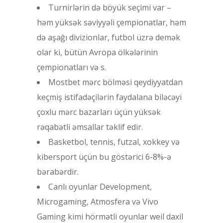
Turnirlərin də böyük seçimi var –
həm yüksək səviyyəli çempionatlar, həm
də aşağı divizionlar, futbol üzrə demək
olar ki, bütün Avropa ölkələrinin
çempionatları və s.
Mostbet mərc bölməsi qeydiyyatdan
keçmiş istifadəçilərin faydalana biləcəyi
çoxlu mərc bazarları üçün yüksək
rəqabətli əmsallar təklif edir.
Basketbol, tennis, futzal, xokkey və
kibersport üçün bu göstərici 6-8%-ə
bərabərdir.
Canlı oyunlar Development,
Microgaming, Atmosfera və Vivo
Gaming kimi hörmətli oyunlar weil daxil