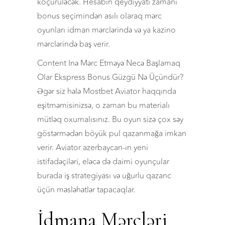
köçürüləcək. Hesabın qeydiyyatı zamanı
bonus seçimindən asılı olaraq mərc
oyunları idman mərclərində və ya kazino
mərclərində baş verir.
Content Inə Mərc Etməyə Necə Başlamaq
Olar Ekspress Bonus Güzgü Nə Üçündür?
Əgər siz hələ Mostbet Aviator haqqında
eşitməmisinizsə, o zaman bu materialı
mütləq oxumalısınız. Bu oyun sizə çox səy
göstərmədən böyük pul qazanmağa imkan
verir. Aviator azerbaycan-ın yeni
istifadəçiləri, eləcə də daimi oyunçular
burada iş strategiyası və uğurlu qazanc
üçün məsləhətlər tapacaqlar.
İdmana Mərcləri