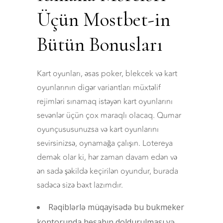
Üçün Mostbet-in
Bütün Bonusları
Kart oyunları, əsas poker, blekcek və kart
oyunlarının digər variantları müxtəlif
rejimləri sınamaq istəyən kart oyunlarını
sevənlər üçün çox maraqlı olacaq. Qumar
oyunçususunuzsa və kart oyunlarını
sevirsinizsə, oynamağa çalışın. Lotereya
demək olar ki, hər zaman davam edən və
ən sadə şəkildə keçirilən oyundur, burada
sadəcə sizə bəxt lazımdır.
Rəqiblərlə müqayisədə bu bukmeker
kontorunda hesabın doldurulması və