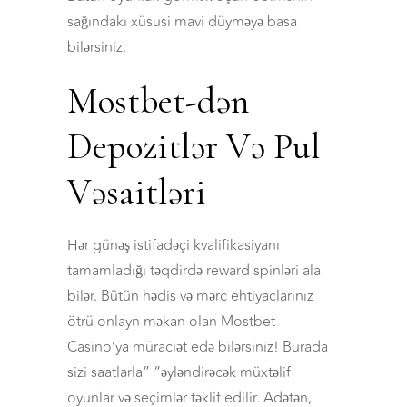
sağındakı xüsusi mavi düyməyə basa
bilərsiniz.
Mostbet-dən
Depozitlər Və Pul
Vəsaitləri
Hər günəş istifadəçi kvalifikasiyanı
tamamladığı təqdirdə reward spinləri ala
bilər. Bütün hədis və mərc ehtiyaclarınız
ötrü onlayn məkan olan Mostbet
Casino’ya müraciət edə bilərsiniz! Burada
sizi saatlarla” “əyləndirəcək müxtəlif
oyunlar və seçimlər təklif edilir. Adətən,