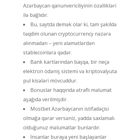
Azərbaycan qanunvericiliyinin özəllikləri
ilə bağlıdır.
Bu, saytda demək olar ki, tam şəkildə
təqdim olunan cryptocurrency nəzərə
alınmadan – yeni əlamətlərdən
stablecoinlərə qədər.
Bank kartlarından başqa, bir neçə
elektron ödəniş sistemi və kriptovalyuta
pul kisələri mövcuddur.
Bonuslar haqqında ətraflı məlumat
aşağıda verilmişdir.
Mostbet Azərbaycanın istifadəçisi
olmağa qərar versəniz, yadda saxlamalı
olduğunuz məlumatlar bunlardır.
İnsanlar buraya yeni başlayanlar