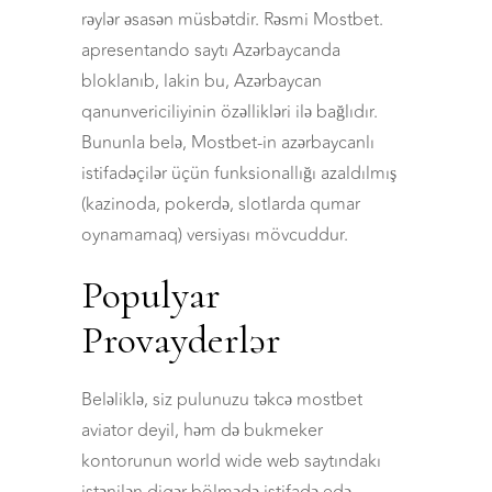
rəylər əsasən müsbətdir. Rəsmi Mostbet.
apresentando saytı Azərbaycanda
bloklanıb, lakin bu, Azərbaycan
qanunvericiliyinin özəllikləri ilə bağlıdır.
Bununla belə, Mostbet-in azərbaycanlı
istifadəçilər üçün funksionallığı azaldılmış
(kazinoda, pokerdə, slotlarda qumar
oynamamaq) versiyası mövcuddur.
Populyar
Provayderlər
Beləliklə, siz pulunuzu təkcə mostbet
aviator deyil, həm də bukmeker
kontorunun world wide web saytındakı