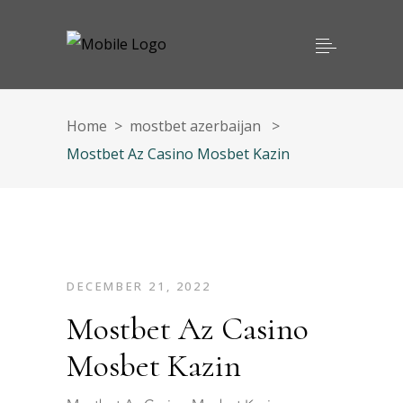
Home
>
mostbet azerbaijan
>
Mostbet Az Casino Mosbet Kazin
DECEMBER 21, 2022
Mostbet Az Casino
Mosbet Kazin