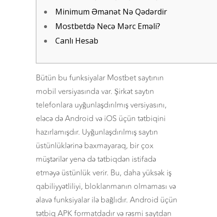
Minimum Əmanət Nə Qədərdir
Mostbetdə Necə Mərc Eməli?
Canlı Hesab
Bütün bu funksiyalar Mostbet saytının
mobil versiyasında var. Şirkət saytın
telefonlara uyğunlaşdırılmış versiyasını,
eləcə də Android və iOS üçün tətbiqini
hazırlamışdır. Uyğunlaşdırılmış saytın
üstünlüklərinə baxmayaraq, bir çox
müştərilər yenə də tətbiqdən istifadə
etməyə üstünlük verir. Bu, daha yüksək iş
qabiliyyətliliyi, bloklanmanın olmaması və
əlavə funksiyalar ilə bağlıdır. Android üçün
tətbiq APK formatdadır və rəsmi saytdan