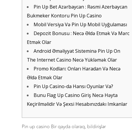
Pin Up Bet Azərbaycan : Rəsmi Azerbaycan
Bukmeker Kontoru Pin Up Casino
Mobil Versiya Və Pin Up Mobil Uyğulaması
Depozit Bonusu : Necə Əldə Etmək Və Mərc
Etmək Olar
Android Əməliyyat Sisteminə Pin Up On
The Internet Casino Necə Yükləmək Olar
Promo Kodları: Onları Haradan Və Necə
Əldə Etmək Olar
Pin Up Casino-da Hansı Oyunlar Va?
Bunu Flag Up Casino Giriş Necə Həyta
Keçirilməlidir Və Şexsi Hesabınızdakı Imkanlar
Pin up casino Bir qayda olaraq, bildirişlər