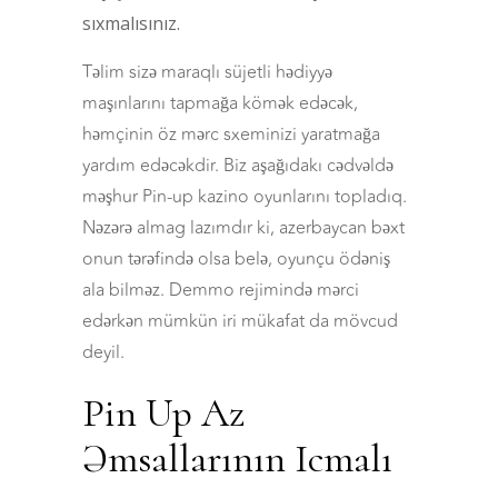
sıxmalısınız.
Təlim sizə maraqlı süjetli hədiyyə
maşınlarını tapmağa kömək edəcək,
həmçinin öz mərc sxeminizi yaratmağa
yardım edəcəkdir. Biz aşağıdakı cədvəldə
məşhur Pin-up kazino oyunlarını topladıq.
Nəzərə almag lazımdır ki, azerbaycan bəxt
onun tərəfində olsa belə, oyunçu ödəniş
ala bilməz. Demmo rejimində mərci
edərkən mümkün iri mükafat da mövcud
deyil.
Pin Up Az
Əmsallarının Icmalı