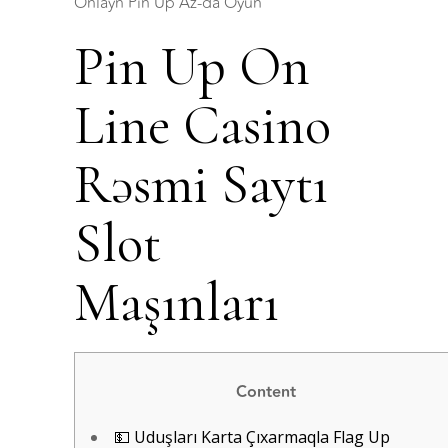
Onlayn Pin Up Az-da Oyun”
Pin Up On
Line Casino
Rəsmi Saytı
Slot
Maşınları
Content
💵 Uduşları Karta Çıxarmaqla Flag Up