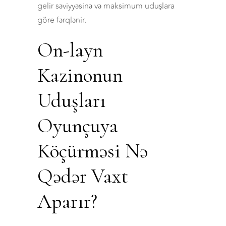
gelir səviyyəsinə və maksimum uduşlara
göre fərqlənir.
On-layn
Kazinonun
Uduşları
Oyunçuya
Köçürməsi Nə
Qədər Vaxt
Aparır?