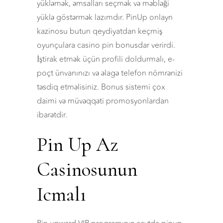
yükləmək, əmsalları seçmək və məbləği
yüklə göstərmək lazımdır. PinUp onlayn
kazinosu butun qeydiyatdan keçmiş
oyunçulara casino pin bonusdar verirdi.
İştirak etmək üçün profili doldurmalı, e-
poçt ünvanınızı və əlagə telefon nömrənizi
təsdiq etməlisiniz. Bonus sistemi çox
daimi və müvəqqəti promosyonlardan
ibarətdir.
Pin Up Az
Casinosunun
Icmalı