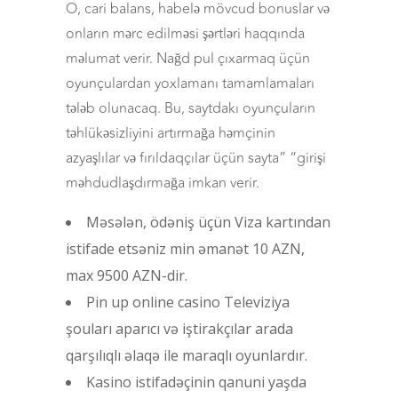
O, cari balans, habelə mövcud bonuslar və
onların mərc edilməsi şərtləri haqqında
məlumat verir. Nağd pul çıxarmaq üçün
oyunçulardan yoxlamanı tamamlamaları
tələb olunacaq. Bu, saytdakı oyunçuların
təhlükəsizliyini artırmağa həmçinin
azyaşlılar və fırıldaqçılar üçün sayta” “girişi
məhdudlaşdırmağa imkan verir.
Məsələn, ödəniş üçün Viza kartından
istifade etsəniz min əmanət 10 AZN,
max 9500 AZN-dir.
Pin up online casino Televiziya
şouları aparıcı və iştirakçılar arada
qarşılıqlı əlaqə ile maraqlı oyunlardır.
Kasino istifadəçinin qanuni yaşda