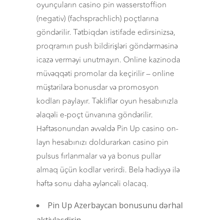
oyunçuların casino pin wasserstoffion
(negativ) (fachsprachlich) poçtlarına
göndərilir. Tətbiqdən istifade edirsinizsə,
proqramın push bildirişləri göndərməsinə
icazə verməyi unutmayın. Online kazinoda
müvəqqəti promolar da keçirilir – online
müştərilərə bonusdar və promosyon
kodları paylayır. Təkliflər oyun hesabınızla
əlaqəli e-poçt ünvanına göndərilir.
Həftəsonundan əvvəldə Pin Up casino on-
layn hesabınızı doldurarkən casino pin
pulsus fırlanmalar və ya bonus pullar
almaq üçün kodlar verirdi. Belə hədiyyə ilə
həftə sonu daha əyləncəli olacaq.
Pin Up Azerbaycan bonusunu dərhal