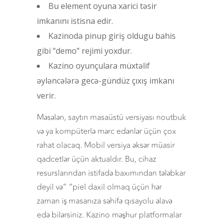
Bu element oyuna xarici təsir
imkanını istisna edir.
Kazinoda pinup giriş oldugu bahis
gibi “demo” rejimi yoxdur.
Kazino oyunçulara müxtəlif
əyləncələrə gecə-gündüz çıxış imkanı
verir.
Məsələn, saytın masaüstü versiyası noutbuk
və ya kompüterlə mərc edənlər üçün çox
rahat olacaq. Mobil versiya əksər müasir
qadcetlər üçün aktualdır. Bu, cihaz
resurslarından istifadə baxımından tələbkar
deyil və” “piel daxil olmaq üçün hər
zaman iş masanıza səhifə qısayolu əlavə
edə bilərsiniz. Kazino məşhur platformalar