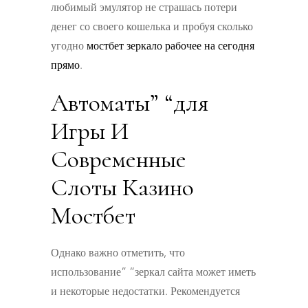
любимый эмулятор не страшась потери
денег со своего кошелька и пробуя сколько
угодно
мостбет зеркало рабочее на сегодня
прямо
.
Автоматы” “для
Игры И
Современные
Слоты Казино
Мостбет
Однако важно отметить, что
использование” “зеркал сайта может иметь
и некоторые недостатки. Рекомендуется