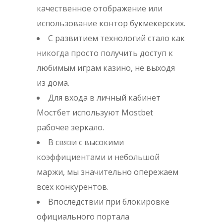
качественное отображение или
использование контор букмекерских.
С развитием технологий стало как
никогда просто получить доступ к
любимым играм казино, не выходя
из дома.
Для входа в личный кабинет
Мостбет используют Mostbet
рабочее зеркало.
В связи с высокими
коэффициентами и небольшой
маржи, мы значительно опережаем
всех конкурентов.
Впоследствии при блокировке
официального портала