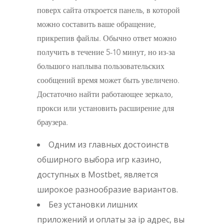
поверх сайта откроется панель, в которой
можно составить ваше обращение,
прикрепив файлы. Обычно ответ можно
получить в течение 5-10 минут, но из-за
большого наплыва пользовательских
сообщений время может быть увеличено.
Достаточно найти работающее зеркало,
прокси или установить расширение для
браузера.
Одним из главных достоинств
обширного выбора игр казино,
доступных в Mostbet, является
широкое разнообразие вариантов.
Без установки лишних
приложений и оплаты за ip адрес, вы