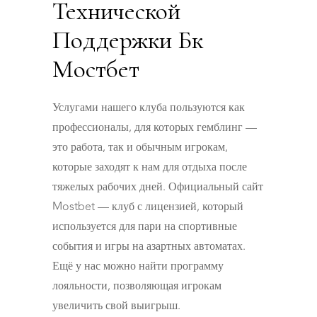
Технической
Поддержки Бк
Мостбет
Услугами нашего клуба пользуются как
профессионалы, для которых гемблинг —
это работа, так и обычным игрокам,
которые заходят к нам для отдыха после
тяжелых рабочих дней. Официальный сайт
Mostbet — клуб с лицензией, который
используется для пари на спортивные
события и игры на азартных автоматах.
Ещё у нас можно найти программу
лояльности, позволяющая игрокам
увеличить свой выигрыш.