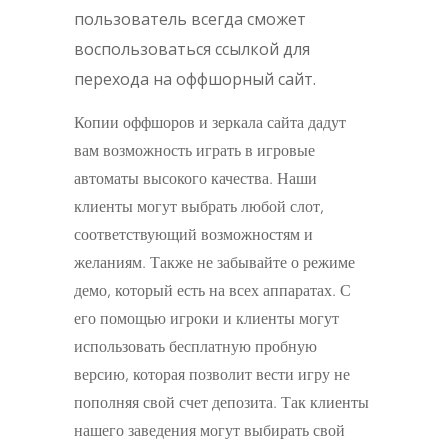
пользователь всегда сможет
воспользоваться ссылкой для
перехода на оффшорный сайт.
Копии оффшоров и зеркала сайта дадут
вам возможность играть в игровые
автоматы высокого качества. Наши
клиенты могут выбрать любой слот,
соответствующий возможностям и
желаниям. Также не забывайте о режиме
демо, который есть на всех аппаратах. С
его помощью игроки и клиенты могут
использовать бесплатную пробную
версию, которая позволит вести игру не
пополняя свой счет депозита. Так клиенты
нашего заведения могут выбирать свой