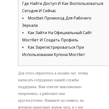
Где Найти Доступ И Как Воспользоваться
Сегодня И Сейчас
Mostbet Промокод Для Рабочего
Зеркала
Как Зайти На Официальный Сайт
Мостбет И Создать Профиль
Как Зарегистрироваться При
Использовании Купона Мостбет
Для этого обратитесь в онлайн чат, чтобы
написать сотруднику нашей службы
поддержки. Вам ответят максимально
оперативно, а работают они
круглосуточно. Нажмите на символ, на
котором нарисован значок чата, и у вас