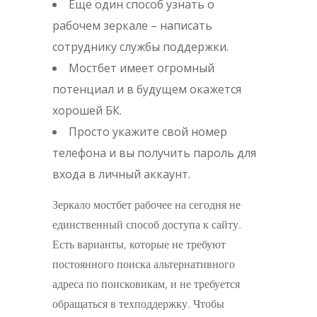
Еще один способ узнать о
рабочем зеркале – написать
сотруднику службы поддержки.
Мостбет имеет огромный
потенциал и в будущем окажется
хорошей БК.
Просто укажите свой номер
телефона и вы получить пароль для
входа в личный аккаунт.
Зеркало мостбет рабочее на сегодня не
единственный способ доступа к сайту.
Есть варианты, которые не требуют
постоянного поиска альтернативного
адреса по поисковикам, и не требуется
обращаться в техподдержку. Чтобы