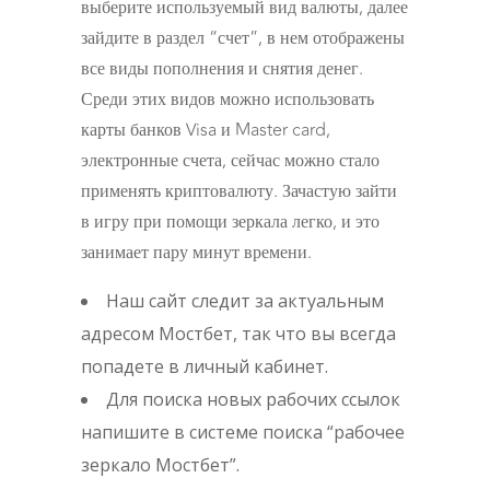
выберите используемый вид валюты, далее
зайдите в раздел “счет”, в нем отображены
все виды пополнения и снятия денег.
Среди этих видов можно использовать
карты банков Visa и Master card,
электронные счета, сейчас можно стало
применять криптовалюту. Зачастую зайти
в игру при помощи зеркала легко, и это
занимает пару минут времени.
Наш сайт следит за актуальным
адресом Мостбет, так что вы всегда
попадете в личный кабинет.
Для поиска новых рабочих ссылок
напишите в системе поиска “рабочее
зеркало Мостбет”.