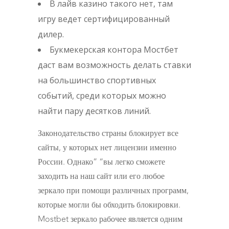
В лайв казино такого нет, там
игру ведет сертифицированный
дилер.
Букмекерская контора Мостбет
даст вам возможность делать ставки
на большинство спортивных
событий, среди которых можно
найти пару десятков линий.
Законодательство страны блокирует все
сайты, у которых нет лицензии именно
России. Однако” “вы легко сможете
заходить на наш сайт или его любое
зеркало при помощи различных программ,
которые могли бы обходить блокировки.
Mostbet зеркало рабочее является одним