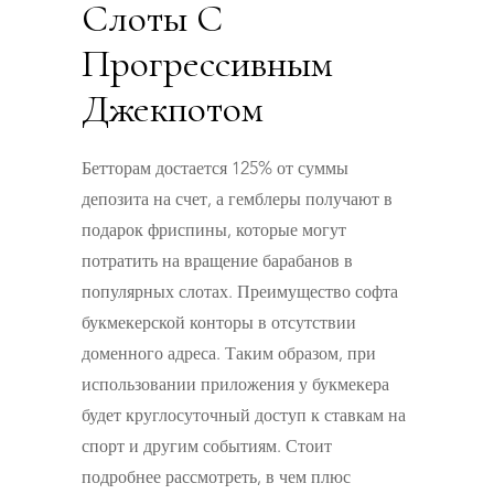
Слоты С
Прогрессивным
Джекпотом
Бетторам достается 125% от суммы
депозита на счет, а гемблеры получают в
подарок фриспины, которые могут
потратить на вращение барабанов в
популярных слотах. Преимущество софта
букмекерской конторы в отсутствии
доменного адреса. Таким образом, при
использовании приложения у букмекера
будет круглосуточный доступ к ставкам на
спорт и другим событиям. Стоит
подробнее рассмотреть, в чем плюс