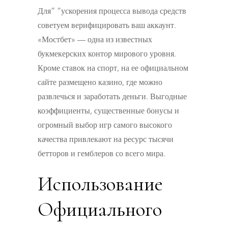
Для” “ускорения процесса вывода средств
советуем верифицировать ваш аккаунт.
«Мостбет» — одна из известных
букмекерских контор мирового уровня.
Кроме ставок на спорт, на ее официальном
сайте размещено казино, где можно
развлечься и заработать деньги. Выгодные
коэффициенты, существенные бонусы и
огромный выбор игр самого высокого
качества привлекают на ресурс тысячи
бетторов и гемблеров со всего мира.
Использование
Официального